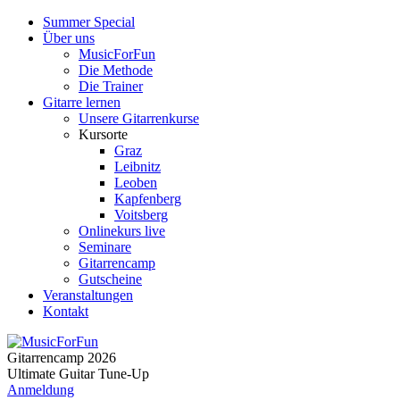
Summer Special
Über uns
MusicForFun
Die Methode
Die Trainer
Gitarre lernen
Unsere Gitarrenkurse
Kursorte
Graz
Leibnitz
Leoben
Kapfenberg
Voitsberg
Onlinekurs live
Seminare
Gitarrencamp
Gutscheine
Veranstaltungen
Kontakt
Gitarrencamp 2026
Ultimate Guitar Tune-Up
Anmeldung