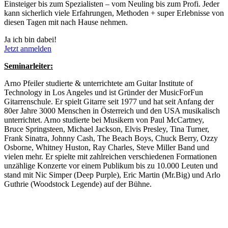
Einsteiger bis zum Spezialisten – vom Neuling bis zum Profi. Jeder
kann sicherlich viele Erfahrungen, Methoden + super Erlebnisse von
diesen Tagen mit nach Hause nehmen.
Ja ich bin dabei!
Jetzt anmelden
Seminarleiter:
Arno Pfeiler studierte & unterrichtete am Guitar Institute of
Technology in Los Angeles und ist Gründer der MusicForFun
Gitarrenschule. Er spielt Gitarre seit 1977 und hat seit Anfang der
80er Jahre 3000 Menschen in Österreich und den USA musikalisch
unterrichtet. Arno studierte bei Musikern von Paul McCartney,
Bruce Springsteen, Michael Jackson, Elvis Presley, Tina Turner,
Frank Sinatra, Johnny Cash, The Beach Boys, Chuck Berry, Ozzy
Osborne, Whitney Huston, Ray Charles, Steve Miller Band und
vielen mehr. Er spielte mit zahlreichen verschiedenen Formationen
unzählige Konzerte vor einem Publikum bis zu 10.000 Leuten und
stand mit Nic Simper (Deep Purple), Eric Martin (Mr.Big) und Arlo
Guthrie (Woodstock Legende) auf der Bühne.